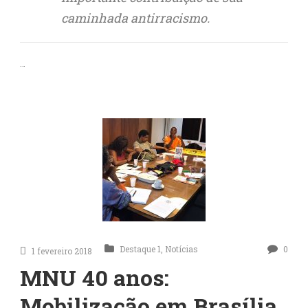
caminhada antirracismo.
…
Destaque 1
,
Notícias
0
1 fevereiro 2018
MNU 40 anos:
Mobilização em Brasília